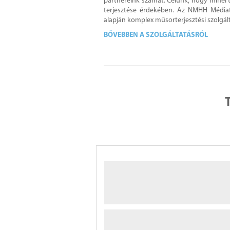
partnereink számát. Célunk, hogy minél 
terjesztése érdekében. Az NMHH Médiata
alapján komplex műsorterjesztési szolgált
BŐVEBBEN A SZOLGÁLTATÁSRÓL