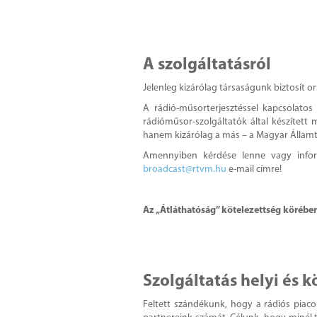
A szolgáltatásról
Jelenleg kizárólag társaságunk biztosít 
A rádió-műsorterjesztéssel kapcsolatos 
rádióműsor-szolgáltatók által készített
hanem kizárólag a más – a Magyar Államtó
Amennyiben kérdése lenne vagy informá
broadcast@rtvm.hu
e-mail címre!
Az „Átláthatóság” kötelezettség körébe
Szolgáltatás helyi és 
Feltett szándékunk, hogy a rádiós piac