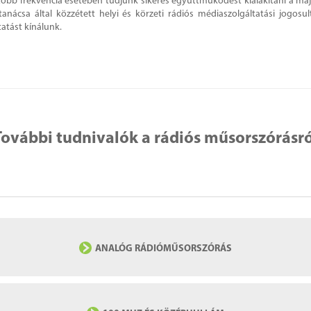
több frekvencia esetében tudjunk sikeres együttműködést kialakítani a ma
nácsa által közzétett helyi és körzeti rádiós médiaszolgáltatási jogosul
atást kínálunk.
További tudnivalók a rádiós műsorszórásró
ANALÓG RÁDIÓMŰSORSZÓRÁS