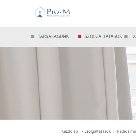
TÁRSASÁGUNK
SZOLGÁLTATÁSOK
K
Kezdőlap
Szolgáltatások
Rádiós mű