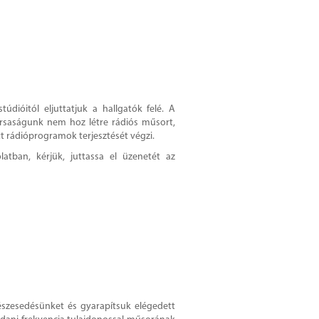
údióitól eljuttatjuk a hallgatók felé. A
Társaságunk nem hoz létre rádiós műsort,
t rádióprogramok terjesztését végzi.
atban, kérjük, juttassa el üzenetét az
észesedésünket és gyarapítsuk elégedett