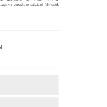
jdani frekvencia tulajdonossal műsorának
tságokra vonatkozó pályázati felhívások
l