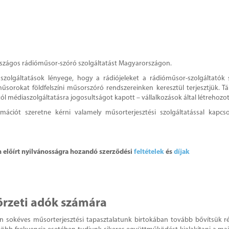
országos rádióműsor-szóró szolgáltatást Magyarországon.
szolgáltatások lényege, hogy a rádiójeleket a rádióműsor-szolgáltatók st
 műsorokat földfelszíni műsorszóró rendszereinken keresztül terjesztjük. 
l médiaszolgáltatásra jogosultságot kapott – vállalkozások által létrehozot
ciót szeretne kérni valamely műsorterjesztési szolgáltatással kapcsol
n előírt nyilvánosságra hozandó szerződési
feltételek
és
díjak
körzeti adók számára
on sokéves műsorterjesztési tapasztalatunk birtokában tovább bővítsük r